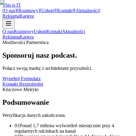
This is IT
[
O nas
]
[
Rozmowy
]
[
Usługi
]
[
Kontakt
]
[
Aktualności
]
Reklama
Kariera
O nas
Rozmowy
Usługi
Kontakt
Aktualności
Reklama
Kariera
Możliwości Partnerstwa
Sponsoruj nasz
podcast.
Połącz swoją markę z architektami przyszłości.
Wypełnij Formularz
Kontakt Bezpośredni
Kluczowe Metryki
Podsumowanie
Weryfikacja danych zakończona.
0
1
Ponad 1,7 miliona wyświetleń miesięcznie przy 4
regularnych odcinkach na kanał