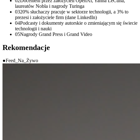
0
2
Docenieni przez założycieli OpenAI, Yanna LeCuna,
laureatów Nobla i nagrody Turinga
0
3
20% słuchaczy pracuje w sektorze technologii, a 3% to
prezesi i założyciele firm (dane LinkedIn)
0
4
Podcasty i dokumenty autorskie o zmieniającym się świecie
technologii i nauki
0
5
Nagrody Grand Press i Grand Video
Rekomendacje
●
Feed_Na_Żywo