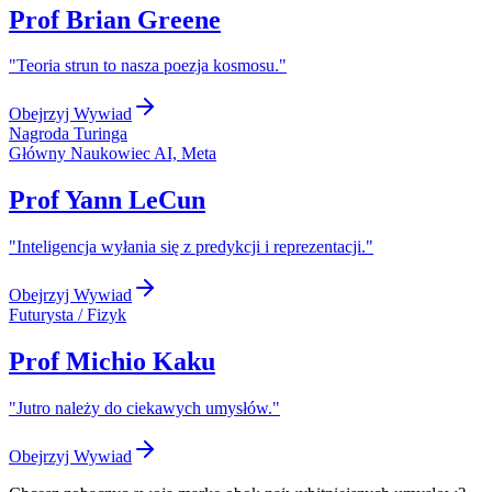
Prof Brian Greene
"
Teoria strun to nasza poezja kosmosu.
"
Obejrzyj Wywiad
Nagroda Turinga
Główny Naukowiec AI, Meta
Prof Yann LeCun
"
Inteligencja wyłania się z predykcji i reprezentacji.
"
Obejrzyj Wywiad
Futurysta / Fizyk
Prof Michio Kaku
"
Jutro należy do ciekawych umysłów.
"
Obejrzyj Wywiad