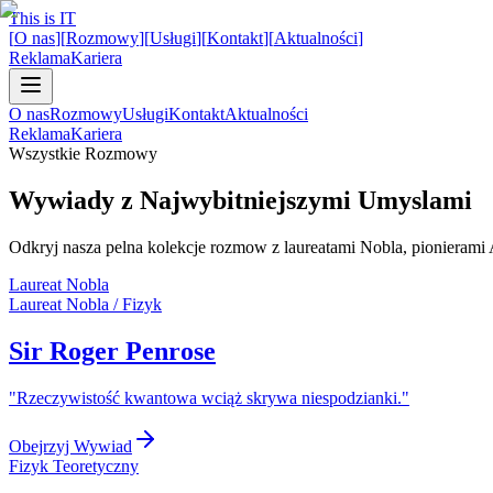
This is IT
[
O nas
]
[
Rozmowy
]
[
Usługi
]
[
Kontakt
]
[
Aktualności
]
Reklama
Kariera
O nas
Rozmowy
Usługi
Kontakt
Aktualności
Reklama
Kariera
Wszystkie Rozmowy
Wywiady z Najwybitniejszymi Umyslami
Odkryj nasza pelna kolekcje rozmow z laureatami Nobla, pionierami 
Laureat Nobla
Laureat Nobla / Fizyk
Sir Roger Penrose
"
Rzeczywistość kwantowa wciąż skrywa niespodzianki.
"
Obejrzyj Wywiad
Fizyk Teoretyczny